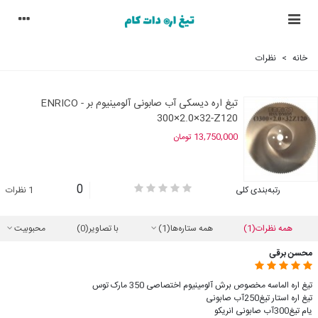
خانه
>
نظرات
تیغ اره دیسکی آب صابونی آلومینیوم بر ENRICO -
300×2.0×32-Z120
13,750,000 تومان
0
رتبه‌بندی کلی
1 نظرات
همه نظرات
(1)
همه ستاره‌ها
(1)
با تصاویر
(0)
محبوبیت
محسن برقی
تیغ اره الماسه مخصوص برش آلومینیوم اختصاصی 350 مارک توس
تیغ اره استار تیغ250آب صابونی
یام تیغ300آب صابونی انریکو