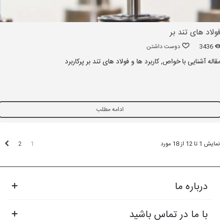
ولاد های تند بر
3436
دوست داشتن
قاله آشنایی با خواص, کاربرد ها و فولاد های تند بر پرکاربرد
ادامه مطلب
بع
2
1
نمایش 1 تا 12 از 18 مورد
درباره ما
با ما در تماس باشید