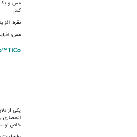
مس و یک لا
کند.
نقره:
افزایش
مس:
افزای
TiCo™دندانه
یکی از دلا
انحصاری برا
خاص توسط 