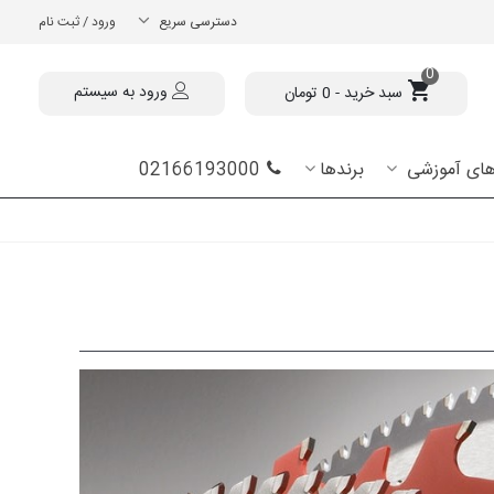
دسترسی سریع
ورود / ثبت نام
0
سبد خرید
-
0 تومان
ورود به سیستم
 های آموزشی
برندها
02166193000