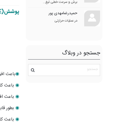
برش و سرعت خطی تیغ...
پوشش
(Silver I.C.E)
حمیدرضامهدی پور
در
عملیات حرارتی
جستجو در وبلاگ
◉
باعث افز
◉
باعث کاه
◉
باعث اف
◉
بطور قاب
◉
باعث کاه