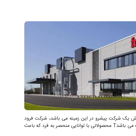
ابزار آلات صنعتی برش یک شرکت پیشرو در این زمینه می باشد، شرکت فرود
ایتالیا با متریال انحصاری خود TiCo™که ترکیبی با چگالی بالا از تیتانیوم و کبالت می باشدT محصولاتی با توانایی منحصر به فرد که باعث