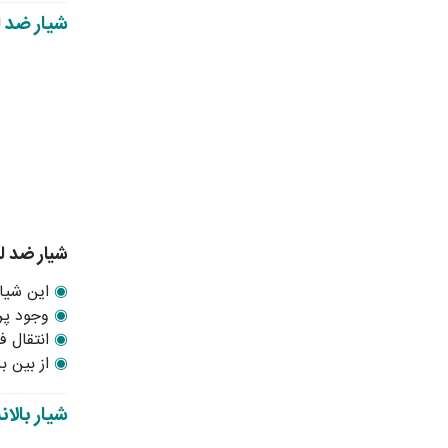
شیار ضد 
شیار ضد ل
◉
این شیار
◉
وجود پرک
◉
انتقال ف
◉
از بین بر
شیار بالا