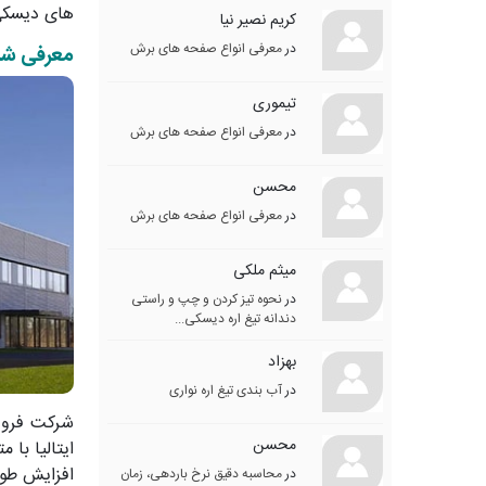
های دیسکی 
کریم نصیر نیا
در
معرفی انواع صفحه های برش
معرفی شرک
تیموری
در
معرفی انواع صفحه های برش
محسن
در
معرفی انواع صفحه های برش
میثم ملکی
در
نحوه تیز کردن و چپ و راستی
دندانه تیغ اره دیسکی...
بهزاد
در
آب بندی تیغ اره نواری
محسن
افزایش طول
در
محاسبه دقیق نرخ باردهی، زمان