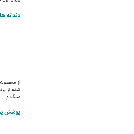
TiCo Carbide لبه تیزتر و روکشی بی عیب و نقص را با طول عمر برش
دندانه ها
از محصولات
شده از برت
سنگ و ... 
پوشش پرم