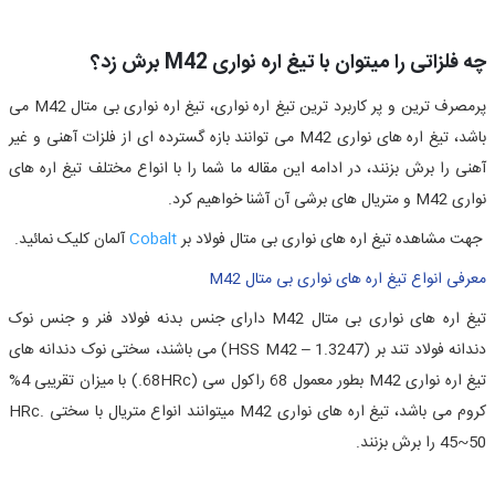
چه فلزاتی را میتوان با تیغ اره نواری M42 برش زد؟
پرمصرف ترین و پر کاربرد ترین تیغ اره نواری
،
تیغ اره نواری بی متال
M42 می
باشد،
تیغ اره های نواری M42
می توانند بازه گسترده ای از فلزات آهنی و غیر
آهنی را برش بزنند، در ادامه این مقاله ما شما را با انواع مختلف تیغ اره های
نواری M42 و متریال های برشی آن آشنا خواهیم کرد.
جهت مشاهده تیغ اره های نواری بی متال فولاد بر
Cobalt
آلمان کلیک نمائید.
معرفی انواع تیغ اره های نواری بی متال M42
تیغ اره های نواری بی متال M42
دارای جنس بدنه فولاد فنر و جنس نوک
دندانه فولاد تند بر
(HSS M42 – 1.3247)
می باشند، سختی نوک دندانه های
تیغ اره نواری
M42
بطور معمول
68
راکول سی (68HRc.)
با میزان تقریبی
4%
کروم می باشد، تیغ اره های نواری
M42
میتوانند انواع متریال با سختی
HRc.
45~50
را برش بزنند.